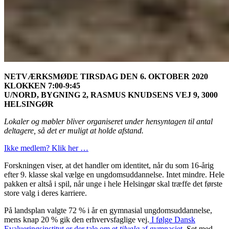
NETVÆRKSMØDE TIRSDAG DEN 6. OKTOBER 2020
KLOKKEN 7:00-9:45
U/NORD, BYGNING 2, RASMUS KNUDSENS VEJ 9, 3000
HELSINGØR
Lokaler og møbler bliver organiseret under hensyntagen til antal
deltagere, så det er muligt at holde afstand.
Ikke medlem? Klik her …
Forskningen viser, at det handler om identitet, når du som 16-årig
efter 9. klasse skal vælge en ungdomsuddannelse. Intet mindre. Hele
pakken er altså i spil, når unge i hele Helsingør skal træffe det første
store valg i deres karriere.
På landsplan valgte 72 % i år en gymnasial ungdomsuddannelse,
mens knap 20 % gik den erhvervsfaglige vej.
I følge Dansk
Evalueringsinstitut er der tale om et
tilvalg
af gymnasiet
. Set med