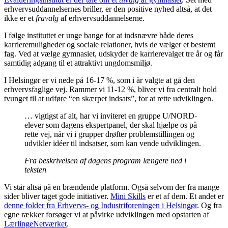
erhvervsuddannelsernes briller, er den positive nyhed altså, at det
ikke er et
fravalg
af erhvervsuddannelserne.
I følge instituttet er unge bange for at indsnævre både deres
karrieremuligheder og sociale relationer, hvis de vælger et bestemt
fag. Ved at vælge gymnasiet, udskyder de karrierevalget tre år og får
samtidig adgang til et attraktivt ungdomsmiljø.
I Helsingør er vi nede på 16-17 %, som i år valgte at gå den
erhvervsfaglige vej. Rammer vi 11-12 %, bliver vi fra centralt hold
tvunget til at udføre “en skærpet indsats”, for at rette udviklingen.
… vigtigst af alt, har vi inviteret en gruppe U/NORD-
elever som dagens ekspertpanel, der skal hjælpe os på
rette vej, når vi i grupper drøfter problemstillingen og
udvikler idéer til indsatser, som kan vende udviklingen.
Fra beskrivelsen af dagens program længere ned i
teksten
Vi står altså på en brændende platform. Også selvom der fra mange
sider bliver taget gode initiativer.
Mini Skills
er et af dem. Et andet er
denne folder fra Erhvervs- og Industriforeningen i Helsingør
. Og fra
egne rækker forsøger vi at påvirke udviklingen med opstarten af
LærlingeNetværket
.