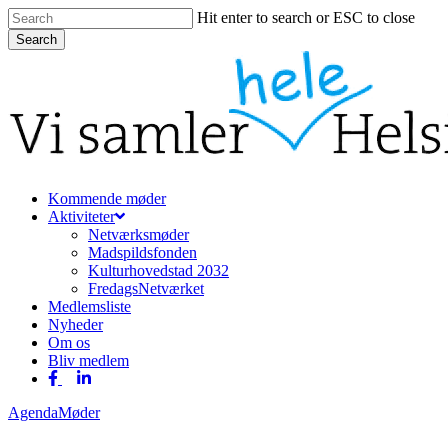
Skip
Hit enter to search or ESC to close
to
Search
main
Close
content
Search
Menu
Kommende møder
Aktiviteter
Netværksmøder
Madspildsfonden
Kulturhovedstad 2032
FredagsNetværket
Medlemsliste
Nyheder
Om os
Bliv medlem
facebook
linkedin
Agenda
Møder