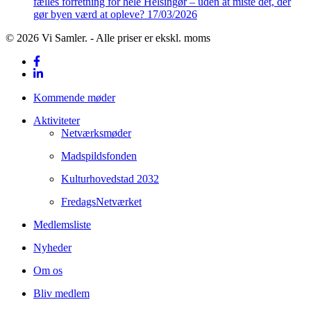
fælles forretning for hele Helsingør – uden at miste det, der
gør byen værd at opleve?
17/03/2026
© 2026 Vi Samler. - Alle priser er ekskl. moms
facebook
linkedin
Close
Kommende møder
Menu
Aktiviteter
Netværksmøder
Madspildsfonden
Kulturhovedstad 2032
FredagsNetværket
Medlemsliste
Nyheder
Om os
Bliv medlem