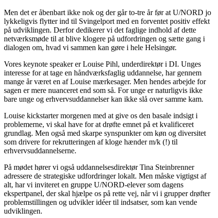
Men det er åbenbart ikke nok og der går to-tre år før at U/NORD jo
lykkeligvis flytter ind til Svingelport med en forventet positiv effekt
på udviklingen. Derfor dedikerer vi det faglige indhold af dette
netværksmøde til at blive klogere på udfordringen og sætte gang i
dialogen om, hvad vi sammen kan gøre i hele Helsingør.
Vores keynote speaker er Louise Pihl, underdirektør i DI. Unges
interesse for at tage en håndværksfaglig uddannelse, har gennem
mange år været en af Louise mærkesager. Men hendes arbejde for
sagen er mere nuanceret end som så. For unge er naturligvis ikke
bare unge og erhvervsuddannelser kan ikke slå over samme kam.
Louise kickstarter morgenen med at give os den basale indsigt i
problemerne, vi skal have for at drøfte emnet på et kvalificeret
grundlag. Men også med skarpe synspunkter om køn og diversitet
som drivere for rekrutteringen af kloge hænder m/k (!) til
erhvervsuddannelserne.
På mødet hører vi også uddannelsesdirektør Tina Steinbrenner
adressere de strategiske udfordringer lokalt. Men måske vigtigst af
alt, har vi inviteret en gruppe U/NORD-elever som dagens
ekspertpanel, der skal hjælpe os på rette vej, når vi i grupper drøfter
problemstillingen og udvikler idéer til indsatser, som kan vende
udviklingen.