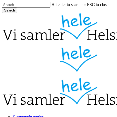
Skip
Hit enter to search or ESC to close
to
Search
main
Close
content
Search
Menu
Kommende møder