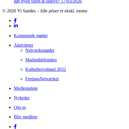
gør byen værd at opleve?
17/03/2026
© 2026 Vi Samler. - Alle priser er ekskl. moms
facebook
linkedin
Close
Kommende møder
Menu
Aktiviteter
Netværksmøder
Madspildsfonden
Kulturhovedstad 2032
FredagsNetværket
Medlemsliste
Nyheder
Om os
Bliv medlem
facebook