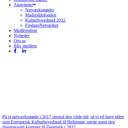
Aktiviteter
Netværksmøder
Madspildsfonden
Kulturhovedstad 2032
FredagsNetværket
Medlemsliste
Nyheder
Om os
Bliv medlem
facebook
linkedin
Om projektet
På et netværksmøde i 2017 opstod den vilde idé, at vi vil have titlen
Europæisk Kulturhovedstad 2032
som Europæisk Kulturhovedstad til Helsingør, næste gang den
planmæssigt kommer til Danmark i 2032.