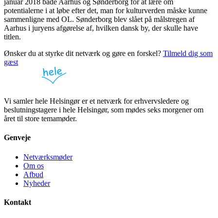
januar 2018 både Aarhus og Sønderborg for at lære om
potentialerne i at løbe efter det, man for kulturverden måske kunne
sammenligne med OL. Sønderborg blev slået på målstregen af
Aarhus i juryens afgørelse af, hvilken dansk by, der skulle have
titlen.
Ønsker du at styrke dit netværk og gøre en forskel?
Tilmeld dig som
gæst
Vi samler hele Helsingør er et netværk for erhvervsledere og
beslutningstagere i hele Helsingør, som mødes seks morgener om
året til store temamøder.
Genveje
Netværksmøder
Om os
Afbud
Nyheder
Kontakt