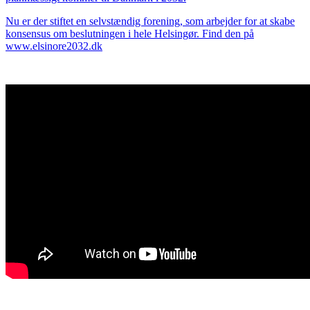
Nu er der stiftet en selvstændig forening, som arbejder for at skabe
konsensus om beslutningen i hele Helsingør. Find den på
www.elsinore2032.dk