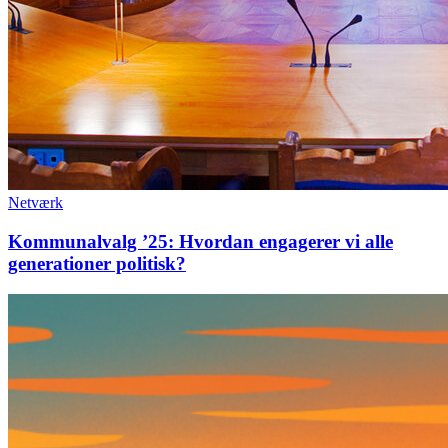
Netværk
Kommunalvalg ’25: Hvordan engagerer vi alle
generationer politisk?
Byudvikling
i
Hornbæk:
Mod
nye
horisonter