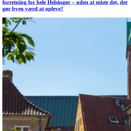
forretning for hele Helsingør – uden at miste det, der
gør byen værd at opleve?
600
års
købstadsjubilæum:
Hvem?
Hvor?
Hvad?
Hvordan?
Hvorfor?