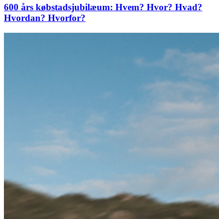
600 års købstadsjubilæum: Hvem? Hvor? Hvad?
Hvordan? Hvorfor?
Når
en
lille
by
tænker
stort