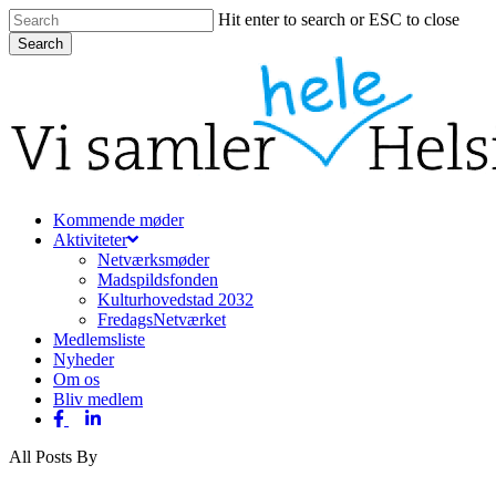
Skip
Hit enter to search or ESC to close
to
Search
main
Close
content
Search
Menu
Kommende møder
Aktiviteter
Netværksmøder
Madspildsfonden
Kulturhovedstad 2032
FredagsNetværket
Medlemsliste
Nyheder
Om os
Bliv medlem
facebook
linkedin
All Posts By