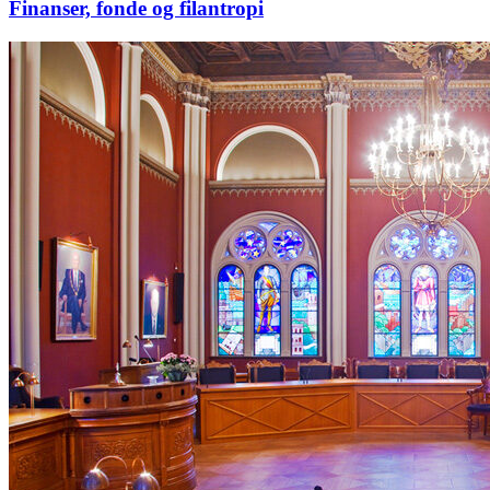
Finanser, fonde og filantropi
Kommunalvalg
’25:
Hvordan
engagerer
vi
alle
generationer
politisk?