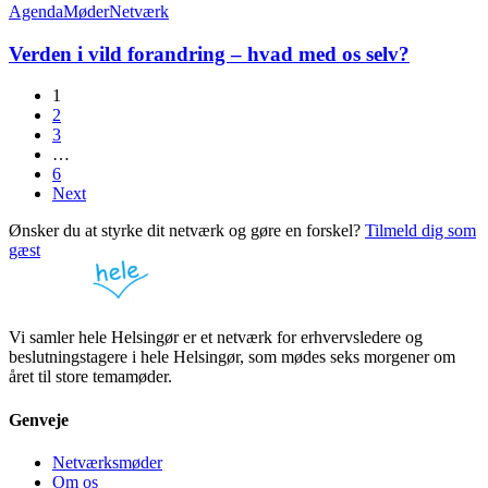
Agenda
Møder
Netværk
Verden i vild forandring – hvad med os selv?
1
2
3
…
6
Next
Ønsker du at styrke dit netværk og gøre en forskel?
Tilmeld dig som
gæst
Vi samler hele Helsingør er et netværk for erhvervsledere og
beslutningstagere i hele Helsingør, som mødes seks morgener om
året til store temamøder.
Genveje
Netværksmøder
Om os