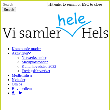
Skip
Hit enter to search or ESC to close
to
Search
main
Close
content
Search
Menu
Kommende møder
Aktiviteter
Netværksmøder
Madspildsfonden
Kulturhovedstad 2032
FredagsNetværket
Medlemsliste
Nyheder
Om os
Bliv medlem
facebook
linkedin