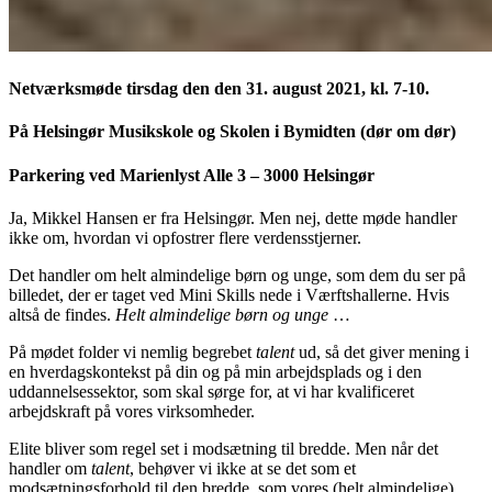
Netværksmøde tirsdag den den 31. august 2021, kl. 7-10.
På Helsingør Musikskole og Skolen i Bymidten (dør om dør)
Parkering ved Marienlyst Alle 3 – 3000 Helsingør
Ja, Mikkel Hansen er fra Helsingør. Men nej, dette møde handler
ikke om, hvordan vi opfostrer flere verdensstjerner.
Det handler om helt almindelige børn og unge, som dem du ser på
billedet, der er taget ved Mini Skills nede i Værftshallerne. Hvis
altså de findes.
Helt almindelige
børn og unge
…
På mødet folder vi nemlig begrebet
talent
ud, så det giver mening i
en hverdagskontekst på din og på min arbejdsplads og i den
uddannelsessektor, som skal sørge for, at vi har kvalificeret
arbejdskraft på vores virksomheder.
Elite bliver som regel set i modsætning til bredde. Men når det
handler om
talent
, behøver vi ikke at se det som et
modsætningsforhold til den bredde, som vores (helt almindelige)