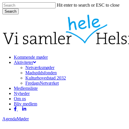
Skip
Hit enter to search or ESC to close
to
Search
main
Close
content
Search
Menu
Kommende møder
Aktiviteter
Netværksmøder
Madspildsfonden
Kulturhovedstad 2032
FredagsNetværket
Medlemsliste
Nyheder
Om os
Bliv medlem
facebook
linkedin
Agenda
Møder