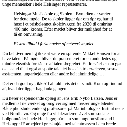
unge mennesker i hele Helsingør repræsenterer.
Helsingør Musikskole og Skolen i Bymidten er værter
for dette møde. De to skoler ligger dør om dør og har til
huse i et prisbelønnet skolebyggeri fra 2020 til omkring
400 mio. kroner. Efter mødet bliver der mulighed for at
få en omvisning.
Ekstra tilbud i forlængelse af netværksmødet
Du behøver nemlig ikke at være en spirende Mikkel Hansen for at
have talent. På mødet bliver du præsenteret for en anderledes og
mindre eksotisk forståelse af talent-begrebet. En forståelse som gør
os i stand til at også at spotte talentet hos elektriker-eleven, sosu-
assistenten, ungarbejderen eller andre helt almindelige …
Det er da godt nyt, ikke? I al fald hvis det er sandt. Kom og find ud
af, hvad der ligger bag tankegangen.
Du hører et spændende oplæg af Jens Erik Nybo Larsen. Jens er
medlem af netværket og omgiver sig med masser unge talenter.
Både phd-studerende og professorer på Marinbiologisk Institut nede
ved Nordhavn. Og unge fra villakvarterer såvel som sociale
boligområder i hele Helsingør, når han som ungdomsformand i
Helsingør IF arbejder i græshøjde med talentmassen i den brede