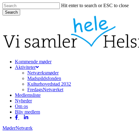
Skip
Hit enter to search or ESC to close
to
Search
main
Close
content
Search
Menu
Kommende møder
Aktiviteter
Netværksmøder
Madspildsfonden
Kulturhovedstad 2032
FredagsNetværket
Medlemsliste
Nyheder
Om os
Bliv medlem
facebook
linkedin
Møder
Netværk