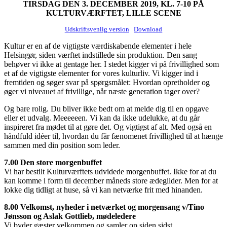
TIRSDAG DEN 3. DECEMBER 2019, KL. 7-10 PÅ
KULTURVÆRFTET, LILLE SCENE
Udskriftsvenlig version
Download
Kultur er en af de vigtigste værdiskabende elementer i hele
Helsingør, siden værftet indstillede sin produktion. Den sang
behøver vi ikke at gentage her. I stedet kigger vi på frivillighed som
et af de vigtigste elementer for vores kulturliv. Vi kigger ind i
fremtiden og søger svar på spørgsmålet: Hvordan opretholder og
øger vi niveauet af frivillige, når næste generation tager over?
Og bare rolig. Du bliver ikke bedt om at melde dig til en opgave
eller et udvalg. Meeeeeen. Vi kan da ikke udelukke, at du går
inspireret fra mødet til at gøre det. Og vigtigst af alt. Med også en
håndfuld idéer til, hvordan du får fænomenet frivillighed til at hænge
sammen med din position som leder.
7.00 Den store morgenbuffet
Vi har bestilt Kulturværftets udvidede morgenbuffet. Ikke for at du
kan komme i form til december måneds store ædegilder. Men for at
lokke dig tidligt at huse, så vi kan netværke frit med hinanden.
8.00 Velkomst, nyheder i netværket og morgensang v/Tino
Jønsson og Aslak Gottlieb, mødeledere
Vi byder gæster velkommen og samler op siden sidst.