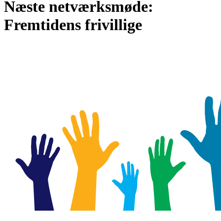
Næste netværksmøde:
Fremtidens frivillige
Af
Aslak Gottlieb
10/11/2019
november 11th, 2019