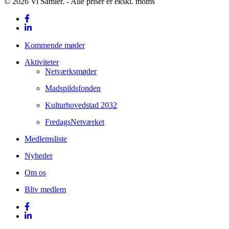
© 2026 Vi Samler. - Alle priser er ekskl. moms
facebook
linkedin
Close
Kommende møder
Menu
Aktiviteter
Netværksmøder
Madspildsfonden
Kulturhovedstad 2032
FredagsNetværket
Medlemsliste
Nyheder
Om os
Bliv medlem
facebook
linkedin