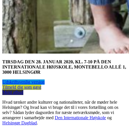
TIRSDAG DEN 28. JANUAR 2020, KL. 7-10 PÅ DEN
INTERNATIONALE HØJSKOLE, MONTEBELLO ALLÉ 1,
3000 HELSINGØR
Udskriftsvenlig version
Tilmeld dig som gæst
Meld afbud
Hvad tænker andre kulturer og nationaliteter, når de møder hele
Helsingør? Og hvad kan vi bruge det til i vores fortælling om os
selv? Sådan lyder dagsorden for næste netværksmøde, som vi
arrangerer i samarbejde med
Den Internationale Højskole
og
Helsingør Dagblad
.