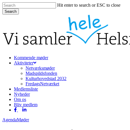
Skip
Hit enter to search or ESC to close
to
Search
main
Close
content
Search
Menu
Kommende møder
Aktiviteter
Netværksmøder
Madspildsfonden
Kulturhovedstad 2032
FredagsNetværket
Medlemsliste
Nyheder
Om os
Bliv medlem
facebook
linkedin
Agenda
Møder