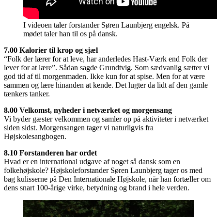
I videoen taler forstander Søren Launbjerg engelsk. På
mødet taler han til os på dansk.
7.00 Kalorier til krop og sjæl
“Folk der lærer for at leve, har anderledes Hast-Værk end Folk der
lever for at lære”. Sådan sagde Grundtvig. Som sædvanlig sætter vi
god tid af til morgenmaden. Ikke kun for at spise. Men for at være
sammen og lære hinanden at kende. Det lugter da lidt af den gamle
tænkers tanker.
8.00 Velkomst, nyheder i netværket og morgensang
Vi byder gæster velkommen og samler op på aktiviteter i netværket
siden sidst. Morgensangen tager vi naturligvis fra
Højskolesangbogen.
8.10
Forstanderen har ordet
Hvad er en international udgave af noget så dansk som en
folkehøjskole? Højskoleforstander Søren Launbjerg tager os med
bag kulisserne på Den Internationale Højskole, når han fortæller om
dens snart 100-årige virke, betydning og brand i hele verden.