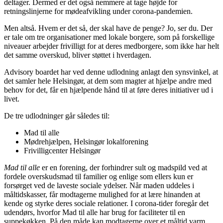
deltager. Dermed er det også nemmere at tage højde for
retningslinjerne for mødeafvikling under corona-pandemien.
Men altså. Hvem er det så, der skal have de penge? Jo, ser du. Der
er tale om tre organisationer med lokale borgere, som på forskellige
niveauer arbejder frivilligt for at deres medborgere, som ikke har helt
det samme overskud, bliver støttet i hverdagen.
Advisory boardet har ved denne udlodning anlagt den synsvinkel, at
det samler hele Helsingør, at dem som magter at hjælpe andre med
behov for det, får en hjælpende hånd til at føre deres initiativer ud i
livet.
De tre udlodninger går således til:
Mad til alle
Mødrehjælpen, Helsingør lokalforening
Frivilligcenter Helsingør
Mad til alle
er en forening, der forhindrer sult og madspild ved at
fordele overskudsmad til familier og enlige som ellers kun er
forsørget ved de laveste sociale ydelser. Når maden uddeles i
måltidskasser, får modtagerne mulighed for at lære hinanden at
kende og styrke deres sociale relationer. I corona-tider foregår det
udendørs, hvorfor Mad til alle har brug for faciliteter til en
suppekøkken. På den måde kan modtagerne over et måltid varm