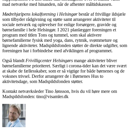
mad netværke med hinanden, når de afhenter måltidskassen.
Mødrehjælpens lokalforening i Helsingør
består af frivillige ildsjæle
som tilbyder rådgivning og støtte samt arrangerer aktiviteter til
sociale netværk og oplevelser for enlige forsørgere, gravide og
børnefamilie i hele Helsingør. I 2021 planlægger foreningen et
program med titlen Tons og tummel, som skal aktivere
børnefamilierne fysisk med yoga, dans, rytmik, svømmeture og
lignende aktiviteter. Madspildsfonden støtter de direkte udgifter, som
foreningen har i forbindelse med afviklingen af programmet.
Også blandt
Frivilligcenter Helsingørs
mange aktiviteter bliver
børnefamilierne prioriteret. Særligt i corona-tider kan det være svært
at skabe de fællesskaber, som er så vigtige for både børnenes og de
voksnes trivsel. Derfor arrangerer de i Børnenes Hus to
aktivitetsdage, som Madspildsfonden støtter.
Kontakt netværksleder Tino Jønsson, hvis du vil høre mere om
Madspildsfonden: tino@visamler.dk