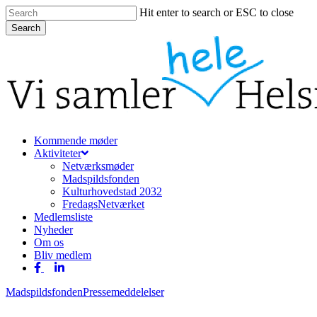
Skip
Hit enter to search or ESC to close
to
Search
main
Close
content
Search
Menu
Kommende møder
Aktiviteter
Netværksmøder
Madspildsfonden
Kulturhovedstad 2032
FredagsNetværket
Medlemsliste
Nyheder
Om os
Bliv medlem
facebook
linkedin
Madspildsfonden
Pressemeddelelser