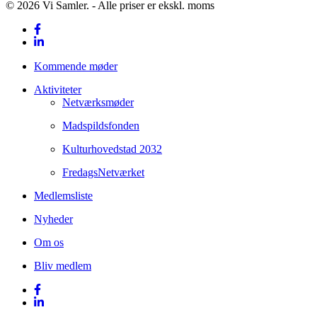
© 2026 Vi Samler. - Alle priser er ekskl. moms
facebook
linkedin
Close
Kommende møder
Menu
Aktiviteter
Netværksmøder
Madspildsfonden
Kulturhovedstad 2032
FredagsNetværket
Medlemsliste
Nyheder
Om os
Bliv medlem
facebook
linkedin