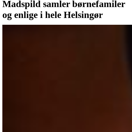
Madspild samler børnefamiler
og enlige i hele Helsingør
Af
Aslak Gottlieb
01/12/2020