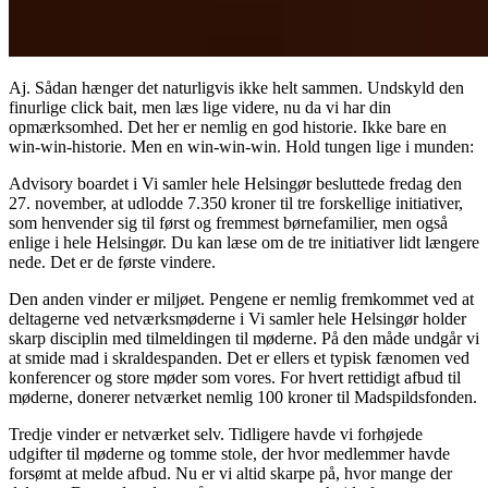
Aj. Sådan hænger det naturligvis ikke helt sammen. Undskyld den
finurlige click bait, men læs lige videre, nu da vi har din
opmærksomhed. Det her er nemlig en god historie. Ikke bare en
win-win-historie. Men en win-win-win. Hold tungen lige i munden:
Advisory boardet i Vi samler hele Helsingør besluttede fredag den
27. november, at udlodde 7.350 kroner til tre forskellige initiativer,
som henvender sig til først og fremmest børnefamilier, men også
enlige i hele Helsingør. Du kan læse om de tre initiativer lidt længere
nede. Det er de første vindere.
Den anden vinder er miljøet. Pengene er nemlig fremkommet ved at
deltagerne ved netværksmøderne i Vi samler hele Helsingør holder
skarp disciplin med tilmeldingen til møderne. På den måde undgår vi
at smide mad i skraldespanden. Det er ellers et typisk fænomen ved
konferencer og store møder som vores. For hvert rettidigt afbud til
møderne, donerer netværket nemlig 100 kroner til Madspildsfonden.
Tredje vinder er netværket selv. Tidligere havde vi forhøjede
udgifter til møderne og tomme stole, der hvor medlemmer havde
forsømt at melde afbud. Nu er vi altid skarpe på, hvor mange der